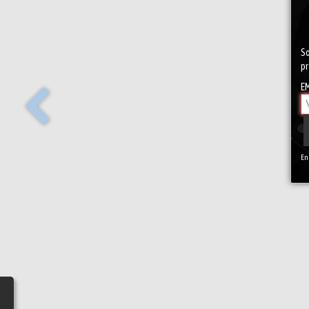
So
pr
EM
En