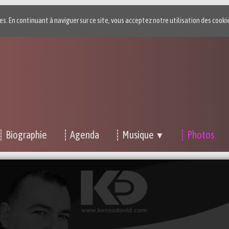
ies. En continuant à naviguer sur ce site, vous acceptez notre utilisation des cooki
┊ Biographie
┊ Agenda
┊ Musique
┊ Photos
▼
Photos