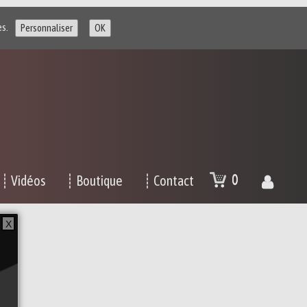
es.
Personnaliser
OK
0
┊ Vidéos
┊ Boutique
┊ Contact
X