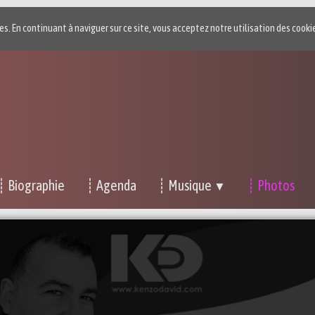
ies. En continuant à naviguer sur ce site, vous acceptez notre utilisation des cooki
┊ Biographie
┊ Agenda
┊ Musique
┊ Photos
▼
Photos