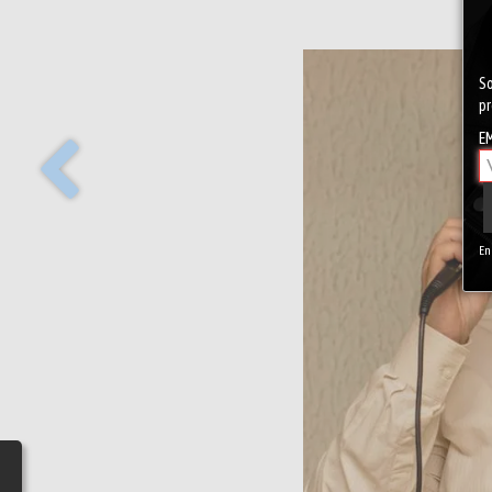
So
pr
EM
En