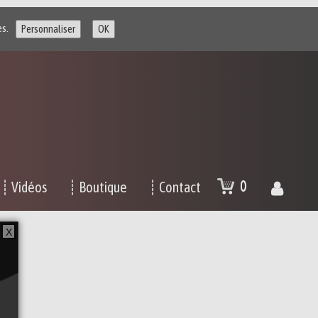
es.
Personnaliser
OK
0
┊ Vidéos
┊ Boutique
┊ Contact
X