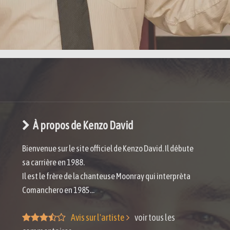
À propos de Kenzo David
Bienvenue sur le site officiel de Kenzo David. Il débute
sa carrière en 1988.
Il est le frère de la chanteuse Moonray qui interprèta
Comanchero en 1985...
Avis sur l'artiste
voir tous les